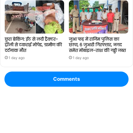
छुरा ब्रेकिंग: ईंट से लदी ट्रैक्टर-
जुआ फड़ में राजिम पुलिस का
ट्रॉली से टकराई मोपेड, ग्रामीण की
छापा, 6 जुआरी गिरफ्तार, नगद
दर्दनाक मौत
समेत मोबाइल-ताश की गड्डी जब्त
1 day ago
1 day ago
Comments