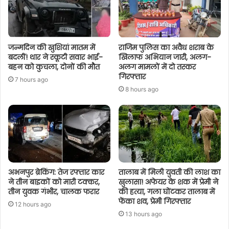
जन्मदिन की खुशियां मातम में
राजिम पुलिस का अवैध शराब के
बदलीं! थार ने स्कूटी सवार भाई-
खिलाफ अभियान जारी, अलग-
बहन को कुचला, दोनों की मौत
अलग मामलों में दो तस्कर
गिरफ्तार
7 hours ago
8 hours ago
अभनपुर ब्रेकिंग: तेज रफ्तार कार
तालाब में मिली युवती की लाश का
ने तीन बाइकों को मारी टक्कर,
खुलासा! अफेयर के शक में प्रेमी ने
तीन युवक गंभीर, चालक फरार
की हत्या, गला घोंटकर तालाब में
फेंका शव, प्रेमी गिरफ्तार
12 hours ago
13 hours ago