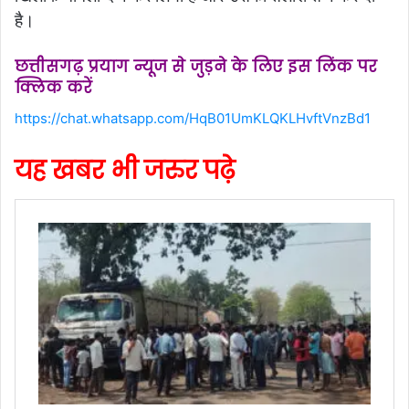
है।
छत्तीसगढ़ प्रयाग न्यूज से जुड़ने के लिए इस लिंक पर
क्लिक करें
https://chat.whatsapp.com/HqB01UmKLQKLHvftVnzBd1
यह खबर भी जरुर पढ़े