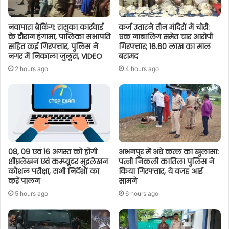
नवापारा ब्रेकिंग: रासुका कार्रवाई
कर्ज उतारने तीन मंदिरों में चोरी:
के दौरान हंगामा, पालिका सभापति
एक नाबालिग समेत चार आरोपी
सहित कई गिरफ्तार, पुलिस ने
गिरफ्तार; 16.60 लाख का माल
नगर में निकाला जुलूस, VIDEO
बरामद
2 hours ago
4 hours ago
08, 09 एवं 16 अगस्त को होगी
अभनपुर में अंधे कत्ल का खुलासा:
शीघ्रलेखन एवं कम्प्यूटर मुद्रलेखन
पत्नी निकली कातिल! पुलिस ने
कौशल परीक्षा, सभी निर्देशों का
किया गिरफ्तार, ये वजह आई
करें पालन
सामने
5 hours ago
6 hours ago