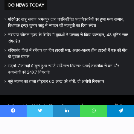
CG NEWS TODAY
परिक्षेत्र साहू समाज अभनपुर द्वारा नवनिर्वाचित पदाधिकारियों का हुआ भव्य सम्मान,
विधायक इन्द्र कुमार साहू ने संगठन की मजबूती का दिया संदेश
नवापारा सोशल ग्रुप के शिविर में युवाओं ने उत्साह से किया रक्तदान, 48 यूनिट रक्त
संग्रहित
गरियाबंद जिले में रविवार का दिन हादसों भरा: अलग-अलग तीन हादसों में एक की मौत,
दो युवक घायल
उदंती-सीतानदी में शुरू हुआ स्मार्ट सर्विलांस सिस्टम: एआई तकनीक से वन और
वन्यजीवों की 24X7 निगरानी
सूने मकान का ताला तोड़कर 60 लाख की चोरी: दो आरोपी गिरफ्तार
© Copyright 2026, All Rights Reserved |
cg prayagnews
|Editor
Shrikant Sahu Nawapara Rajim, Mo 8319000696 , 7389671111
Facebook
Twitter
LinkedIn
WhatsApp
Telegram
Powered by Computer Care UDYAM REG.NU. - UDYAM-CG-14-