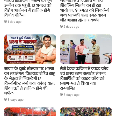
पार्थिव शिवलिंग निर्माण की गूंज
नवापारा में 3 दिवसीय पार्थिव
उज्जैन तक पहुंची, 10 अगस्त को
शिवलिंग निर्माण का हो रहा
विशेष आयोजन में शामिल होंगे
आयोजन, 9 अगस्त को निकलेगी
विनोद गौटिया
भव्य पालकी यात्रा, डमरू वादन
और अखाड़ा रहेगा आकर्षण
1 day ago
2 days ago
सावन के दूसरे सोमवार पर आस्था
मैत्री डेंटल कॉलेज में व्हाइट कोट
का महासंगम: विधायक रोहित साहू
एवं शपथ ग्रहण समारोह संपन्न,
के नेतृत्व में निकलेगी 17
विद्यार्थियों को व्हाइट कोट एवं
किलोमीटर लंबी भव्य कांवड़ यात्रा,
प्रमाण-पत्र से किया गया
शिवभक्तों से शामिल होने की
सम्मानित
अपील
3 days ago
3 days ago