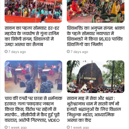
सावन का पहला सोमवार: हर-हर
शिवभक्ति का अनुपम संगम: श्रावण
महादेव के जयघोष से गूंजा राजिम
के पहले सोमवार नवापारा में
का त्रिवेणी संगम, शिवालयों में
शिवभक्तों ने किया 95,103 पार्थिव
उमड़ा आस्था का सैलाब
शिवलिंगों का निर्माण
7 days ago
7 days ago
चाय की टपरी पर छात्रा से शर्मनाक
सावन माह में सेवा और श्रद्धा :
हरकत: गला पकड़कर जबरन
भूतेश्वरनाथ धाम में सातवें वर्ष भी
किया किस, विरोध पर सहेली से
हजारों श्रद्धालुओं के लिए विशाल
मारपीट… सीसीटीवी में कैद हुई पूरी
निशुल्क भंडारा, आध्यात्मिक
वारदात, आरोपी गिरफ्तार, VIDEO
आस्था का केंद्र
1 week ago
1 week ago