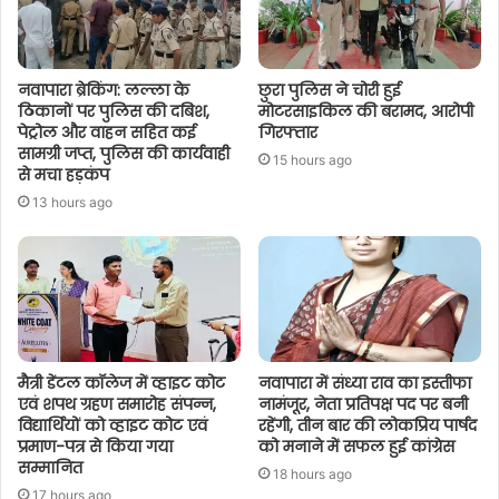
नवापारा ब्रेकिंग: लल्ला के
छुरा पुलिस ने चोरी हुई
ठिकानों पर पुलिस की दबिश,
मोटरसाइकिल की बरामद, आरोपी
पेट्रोल और वाहन सहित कई
गिरफ्तार
सामग्री जप्त, पुलिस की कार्यवाही
15 hours ago
से मचा हड़कंप
13 hours ago
मैत्री डेंटल कॉलेज में व्हाइट कोट
नवापारा में संध्या राव का इस्तीफा
एवं शपथ ग्रहण समारोह संपन्न,
नामंजूर, नेता प्रतिपक्ष पद पर बनी
विद्यार्थियों को व्हाइट कोट एवं
रहेंगी, तीन बार की लोकप्रिय पार्षद
प्रमाण-पत्र से किया गया
को मनाने में सफल हुई कांग्रेस
सम्मानित
18 hours ago
17 hours ago