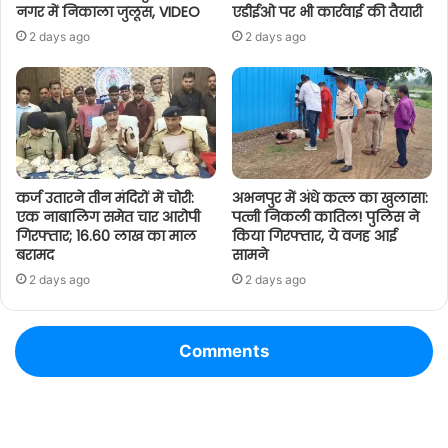
नगर में निकाला जुलूस, VIDEO
एडीईओ पर भी कार्रवाई की तैयारी
2 days ago
2 days ago
कर्ज उतारने तीन मंदिरों में चोरी:
अभनपुर में अंधे कत्ल का खुलासा:
एक नाबालिग समेत चार आरोपी
पत्नी निकली कातिल! पुलिस ने
गिरफ्तार; 16.60 लाख का माल
किया गिरफ्तार, ये वजह आई
बरामद
सामने
2 days ago
2 days ago
Comments