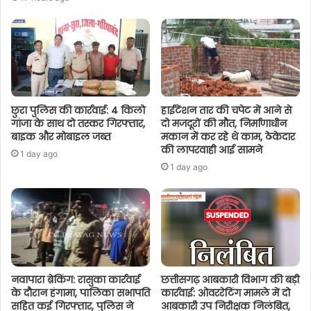
छुरा पुलिस की कार्रवाई: 4 किलो
हाईटेंशन तार की चपेट में आने से
गांजा के साथ दो तस्कर गिरफ्तार,
दो मजदूरों की मौत, निर्माणाधीन
बाइक और मोबाइल जब्त
मकान में कर रहे थे काम, ठेकेदार
की लापरवाही आई सामने
1 day ago
1 day ago
नवापारा ब्रेकिंग: रासुका कार्रवाई
छत्तीसगढ़ आबकारी विभाग की बड़ी
के दौरान हंगामा, पालिका सभापति
कार्रवाई: ओवररेटिंग मामले में दो
सहित कई गिरफ्तार, पुलिस ने
आबकारी उप निरीक्षक निलंबित,