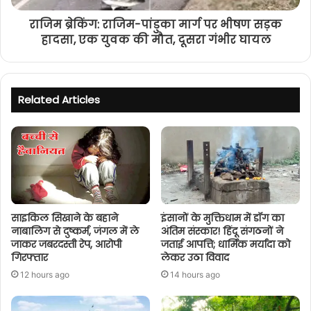
राजिम ब्रेकिंग: राजिम-पांडुका मार्ग पर भीषण सड़क
हादसा, एक युवक की मौत, दूसरा गंभीर घायल
Related Articles
साइकिल सिखाने के बहाने
इंसानों के मुक्तिधाम में डॉग का
नाबालिग से दुष्कर्म, जंगल में ले
अंतिम संस्कार! हिंदू संगठनों ने
जाकर जबरदस्ती रेप, आरोपी
जताई आपत्ति; धार्मिक मर्यादा को
गिरफ्तार
लेकर उठा विवाद
12 hours ago
14 hours ago