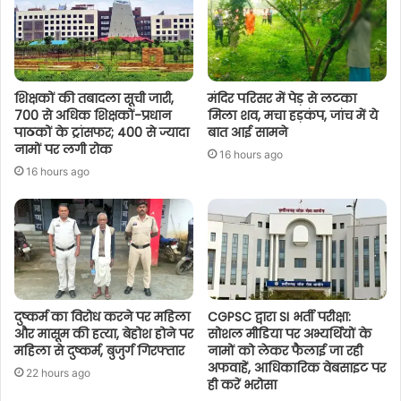
शिक्षकों की तबादला सूची जारी,
मंदिर परिसर में पेड़ से लटका
700 से अधिक शिक्षकों-प्रधान
मिला शव, मचा हड़कंप, जांच में ये
पाठकों के ट्रांसफर; 400 से ज्यादा
बात आई सामने
नामों पर लगी रोक
16 hours ago
16 hours ago
दुष्कर्म का विरोध करने पर महिला
CGPSC द्वारा SI भर्ती परीक्षा:
और मासूम की हत्या, बेहोश होने पर
सोशल मीडिया पर अभ्यर्थियों के
महिला से दुष्कर्म, बुजुर्ग गिरफ्तार
नामों को लेकर फैलाई जा रही
अफवाहें, आधिकारिक वेबसाइट पर
22 hours ago
ही करें भरोसा