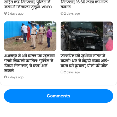
सहित कई गिरफ्तार, पुलिस ने
गिरफ्तार; 16.60 लाख का माल
नगर में निकाला जुलूस, VIDEO
बरामद
2 days ago
2 days ago
अभनपुर में अंधे कत्ल का खुलासा:
जन्मदिन की खुशियां मातम में
पत्नी निकली कातिल! पुलिस ने
बदलीं! थार ने स्कूटी सवार भाई-
किया गिरफ्तार, ये वजह आई
बहन को कुचला, दोनों की मौत
सामने
2 days ago
2 days ago
Comments