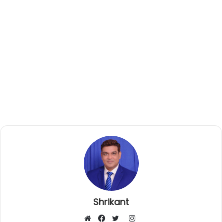
Shrikant
I