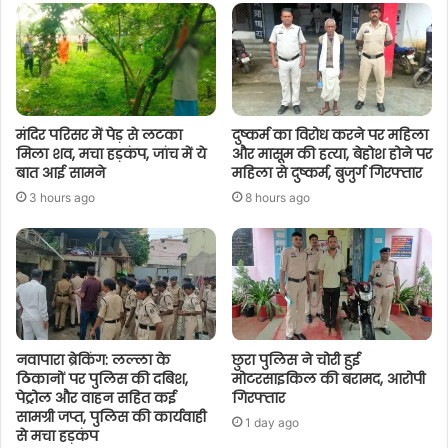
मंदिर परिसर में पेड़ से लटका
दुष्कर्म का विरोध करने पर महिला
मिला शव, मचा हड़कंप, जांच में ये
और मासूम की हत्या, बेहोश होने पर
बात आई सामने
महिला से दुष्कर्म, बुजुर्ग गिरफ्तार
3 hours ago
8 hours ago
नवापारा ब्रेकिंग: लल्ला के
छुरा पुलिस ने चोरी हुई
ठिकानों पर पुलिस की दबिश,
मोटरसाइकिल की बरामद, आरोपी
पेट्रोल और वाहन सहित कई
गिरफ्तार
सामग्री जप्त, पुलिस की कार्यवाही
1 day ago
से मचा हड़कंप