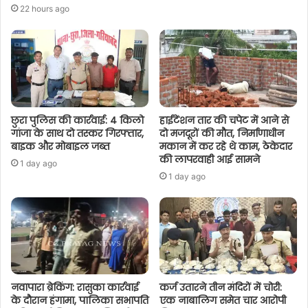
22 hours ago
छुरा पुलिस की कार्रवाई: 4 किलो
हाईटेंशन तार की चपेट में आने से
गांजा के साथ दो तस्कर गिरफ्तार,
दो मजदूरों की मौत, निर्माणाधीन
बाइक और मोबाइल जब्त
मकान में कर रहे थे काम, ठेकेदार
की लापरवाही आई सामने
1 day ago
1 day ago
नवापारा ब्रेकिंग: रासुका कार्रवाई
कर्ज उतारने तीन मंदिरों में चोरी:
के दौरान हंगामा, पालिका सभापति
एक नाबालिग समेत चार आरोपी