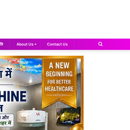
Search
ति
About Us
Contact Us
for