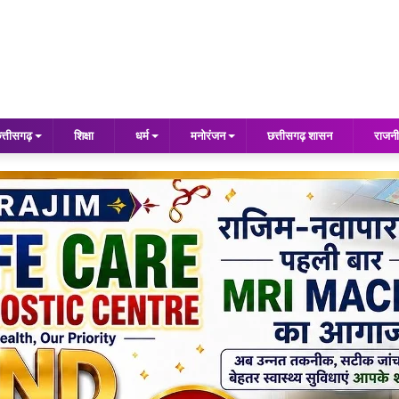
त्तीसगढ़
शिक्षा
धर्म
मनोरंजन
छत्तीसगढ़ शासन
राजनी