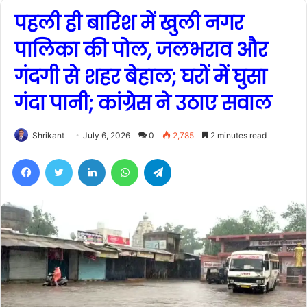
पहली ही बारिश में खुली नगर
पालिका की पोल, जलभराव और
गंदगी से शहर बेहाल; घरों में घुसा
गंदा पानी; कांग्रेस ने उठाए सवाल
Shrikant
July 6, 2026
0
2,785
2 minutes read
Facebook
Twitter
LinkedIn
WhatsApp
Telegram