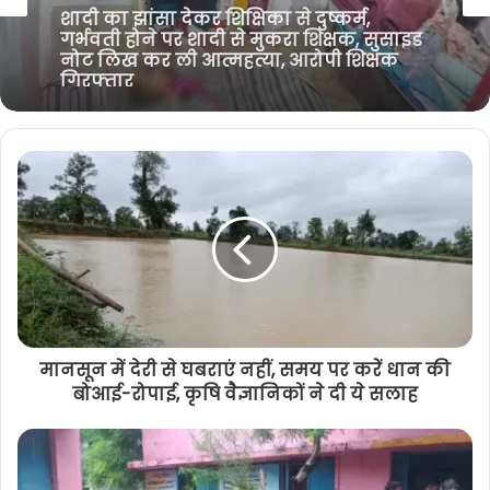
e
o
r
a
Transfer Breaking : राज्य पुलिस सेवा के कई
k
m
अधिकारियों का तबादला, शासन ने जारी किया
आदेश, देखी पूरी सूची
मानसून में देरी से घबराएं नहीं, समय पर करें धान की
बोआई-रोपाई, कृषि वैज्ञानिकों ने दी ये सलाह