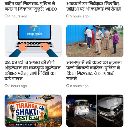
सहित कई गिरफ्तार, पुलिस ने
आबकारी उप निरीक्षक निलंबित,
नगर में निकाला जुलूस, VIDEO
एडीईओ पर भी कार्रवाई की तैयारी
4 hours ago
5 hours ago
08, 09 एवं 16 अगस्त को होगी
अभनपुर में अंधे कत्ल का खुलासा:
शीघ्रलेखन एवं कम्प्यूटर मुद्रलेखन
पत्नी निकली कातिल! पुलिस ने
कौशल परीक्षा, सभी निर्देशों का
किया गिरफ्तार, ये वजह आई
करें पालन
सामने
8 hours ago
8 hours ago