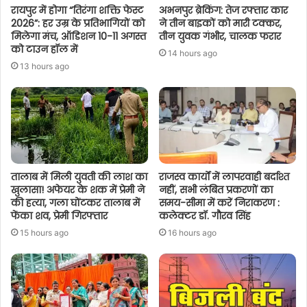
रायपुर में होगा “तिरंगा शक्ति फेस्ट
अभनपुर ब्रेकिंग: तेज रफ्तार कार
2026”: हर उम्र के प्रतिभागियों को
ने तीन बाइकों को मारी टक्कर,
मिलेगा मंच, ऑडिशन 10-11 अगस्त
तीन युवक गंभीर, चालक फरार
को टाउन हॉल में
14 hours ago
13 hours ago
तालाब में मिली युवती की लाश का
राजस्व कार्यों में लापरवाही बर्दाश्त
खुलासा! अफेयर के शक में प्रेमी ने
नहीं, सभी लंबित प्रकरणों का
की हत्या, गला घोंटकर तालाब में
समय-सीमा में करें निराकरण :
फेंका शव, प्रेमी गिरफ्तार
कलेक्टर डॉ. गौरव सिंह
15 hours ago
16 hours ago