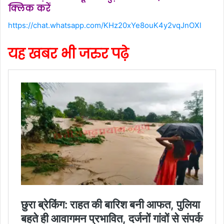
क्लिक करें
https://chat.whatsapp.com/KHz20xYe8ouK4y2vqJnOXl
यह खबर भी जरुर पढ़े