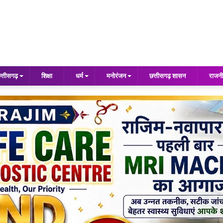
त्तीसगढ़
शिक्षा
धर्म
मनोरंजन
छत्तीसगढ़ शासन
राजनी