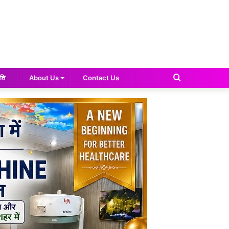
Search
ति
About Us
Contact Us
for