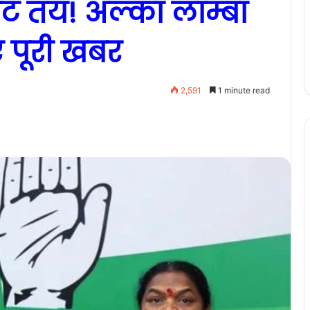
ट तय! अल्का लाम्बा
ए पूरी खबर
2,591
1 minute read