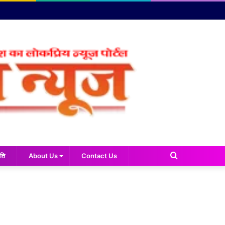
Search
ति
About Us
Contact Us
for