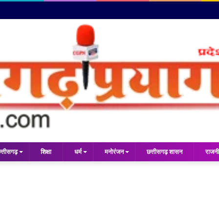
त्तीसगढ़
शिक्षा
धर्म
मनोरंजन
छत्तीसगढ़ शासन
राजनी