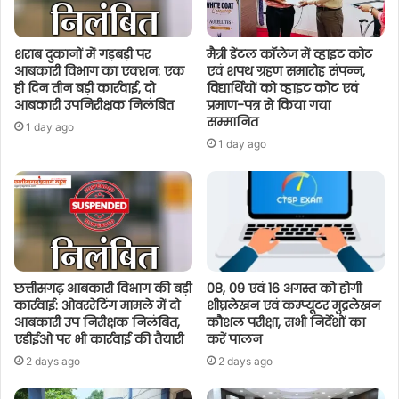
शराब दुकानों में गड़बड़ी पर
मैत्री डेंटल कॉलेज में व्हाइट कोट
आबकारी विभाग का एक्शन: एक
एवं शपथ ग्रहण समारोह संपन्न,
ही दिन तीन बड़ी कार्रवाई, दो
विद्यार्थियों को व्हाइट कोट एवं
आबकारी उपनिरीक्षक निलंबित
प्रमाण-पत्र से किया गया
सम्मानित
1 day ago
1 day ago
छत्तीसगढ़ आबकारी विभाग की बड़ी
08, 09 एवं 16 अगस्त को होगी
कार्रवाई: ओवररेटिंग मामले में दो
शीघ्रलेखन एवं कम्प्यूटर मुद्रलेखन
आबकारी उप निरीक्षक निलंबित,
कौशल परीक्षा, सभी निर्देशों का
एडीईओ पर भी कार्रवाई की तैयारी
करें पालन
2 days ago
2 days ago