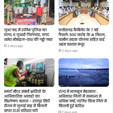
जुआ फड़ में राजिम पुलिस का
छत्तीसगढ़ कैबिनेट के 7 बड़े
छापा, 6 जुआरी गिरफ्तार, नगद
फैसले: 500 करोड़ के AI मिशन,
समेत मोबाइल-ताश की गड्डी जब्त
ग्रामीण सड़क योजना सहित कई
अहम प्रस्ताव मंजूर
3 days ago
3 days ago
स्मार्ट मीटर संबंधी भ्रांतियों के
राज्य में मानसून मेहरबान :
आधिकारिक आंकड़ों का
अधिकांश जिलों में सामान्य से
विश्लेषण: बताया – रायपुर सिटी
अधिक वर्षा, जानिए किस जिले में
रीजन में जुलाई माह में बिजली
कितनी हुई बारिश
खपत 31.91 प्रतिशत घटी
7 days ago