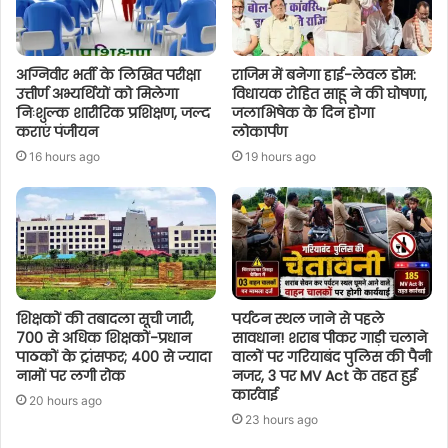
अग्निवीर भर्ती के लिखित परीक्षा
राजिम में बनेगा हाई-लेवल डोम:
उत्तीर्ण अभ्यर्थियों को मिलेगा
विधायक रोहित साहू ने की घोषणा,
निःशुल्क शारीरिक प्रशिक्षण, जल्द
जलाभिषेक के दिन होगा
कराएं पंजीयन
लोकार्पण
16 hours ago
19 hours ago
शिक्षकों की तबादला सूची जारी,
पर्यटन स्थल जाने से पहले
700 से अधिक शिक्षकों-प्रधान
सावधान! शराब पीकर गाड़ी चलाने
पाठकों के ट्रांसफर; 400 से ज्यादा
वालों पर गरियाबंद पुलिस की पैनी
नामों पर लगी रोक
नजर, 3 पर MV Act के तहत हुई
कार्रवाई
20 hours ago
23 hours ago