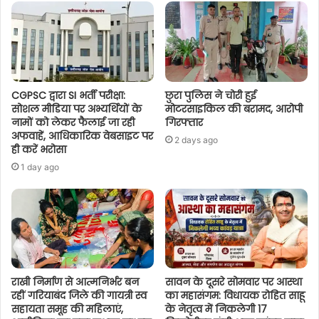
CGPSC द्वारा SI भर्ती परीक्षा:
छुरा पुलिस ने चोरी हुई
सोशल मीडिया पर अभ्यर्थियों के
मोटरसाइकिल की बरामद, आरोपी
नामों को लेकर फैलाई जा रही
गिरफ्तार
अफवाहें, आधिकारिक वेबसाइट पर
2 days ago
ही करें भरोसा
1 day ago
राखी निर्माण से आत्मनिर्भर बन
सावन के दूसरे सोमवार पर आस्था
रहीं गरियाबंद जिले की गायत्री स्व
का महासंगम: विधायक रोहित साहू
सहायता समूह की महिलाएं,
के नेतृत्व में निकलेगी 17