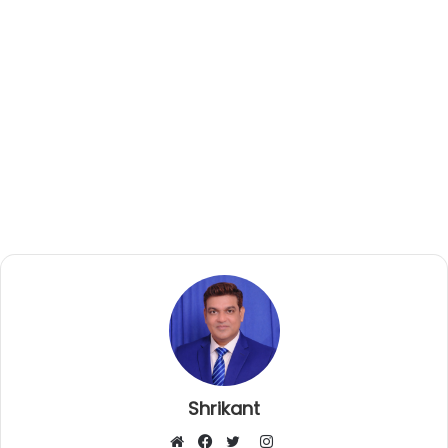
Shrikant
I