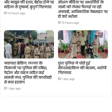
और मासूम की हत्या, बेहोश होने पर
सोशल मीडिया पर अभ्यर्थियों के
महिला से दुष्कर्म, बुजुर्ग गिरफ्तार
नामों को लेकर फैलाई जा रही
अफवाहें, आधिकारिक वेबसाइट पर
14 hours ago
ही करें भरोसा
15 hours ago
नवापारा ब्रेकिंग: लल्ला के
छुरा पुलिस ने चोरी हुई
ठिकानों पर पुलिस की दबिश,
मोटरसाइकिल की बरामद, आरोपी
पेट्रोल और वाहन सहित कई
गिरफ्तार
सामग्री जप्त, पुलिस की कार्यवाही
1 day ago
से मचा हड़कंप
1 day ago