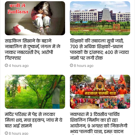
साइकिल सिखाने के बहाने
शिक्षकों की तबादला सूची जारी,
नाबालिग से दुष्कर्म, जंगल में ले
700 से अधिक शिक्षकों-प्रधान
जाकर जबरदस्ती रेप, आरोपी
पाठकों के ट्रांसफर; 400 से ज्यादा
गिरफ्तार
नामों पर लगी रोक
4 hours ago
8 hours ago
मंदिर परिसर में पेड़ से लटका
नवापारा में 3 दिवसीय पार्थिव
मिला शव, मचा हड़कंप, जांच में ये
शिवलिंग निर्माण का हो रहा
बात आई सामने
आयोजन, 9 अगस्त को निकलेगी
भव्य पालकी यात्रा, डमरू वादन
8 hours ago