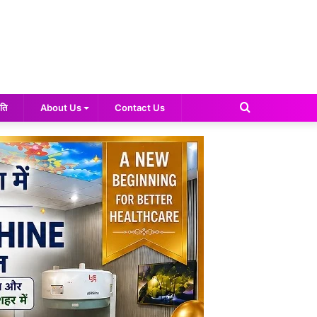
Search
ति
About Us
Contact Us
for