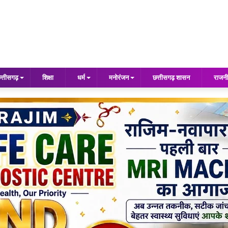
त्तीसगढ़
शिक्षा
धर्म
मनोरंजन
छत्तीसगढ़ शासन
राजनी