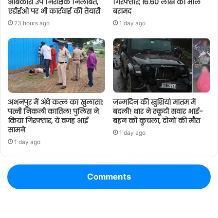
आबकारी उप निरीक्षक निलंबित,
गिरफ्तार; 16.60 लाख का माल
एडीईओ पर भी कार्रवाई की तैयारी
बरामद
23 hours ago
1 day ago
अभनपुर में अंधे कत्ल का खुलासा:
जन्मदिन की खुशियां मातम में
पत्नी निकली कातिल! पुलिस ने
बदलीं! थार ने स्कूटी सवार भाई-
किया गिरफ्तार, ये वजह आई
बहन को कुचला, दोनों की मौत
सामने
1 day ago
1 day ago
Comments