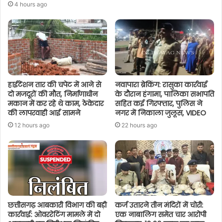
4 hours ago
हाईटेंशन तार की चपेट में आने से
नवापारा ब्रेकिंग: रासुका कार्रवाई
दो मजदूरों की मौत, निर्माणाधीन
के दौरान हंगामा, पालिका सभापति
मकान में कर रहे थे काम, ठेकेदार
सहित कई गिरफ्तार, पुलिस ने
की लापरवाही आई सामने
नगर में निकाला जुलूस, VIDEO
12 hours ago
22 hours ago
छत्तीसगढ़ आबकारी विभाग की बड़ी
कर्ज उतारने तीन मंदिरों में चोरी:
कार्रवाई: ओवररेटिंग मामले में दो
एक नाबालिग समेत चार आरोपी