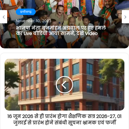
i
b
t
g
अपराध
t
o
e
r
e
o
r
a
January 23, 2026
k
m
तालाब किनारे पेड़ पर लटके मिला युवती का
शव, हत्या या आत्महत्या पुलिस जुटी जांच में
16 जून 2026 से ही प्रारंभ होगा शैक्षणिक सत्र 2026-27, 01
जुलाई से प्रारंभ होने संबंधी सूचना भ्रामक एवं फर्जी