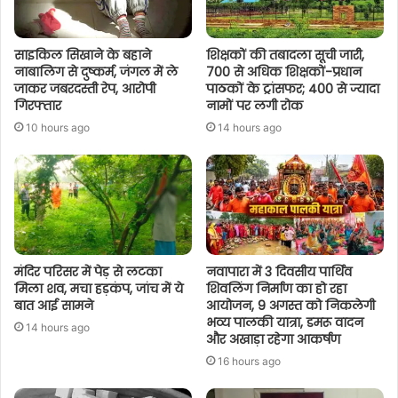
साइकिल सिखाने के बहाने
शिक्षकों की तबादला सूची जारी,
नाबालिग से दुष्कर्म, जंगल में ले
700 से अधिक शिक्षकों-प्रधान
जाकर जबरदस्ती रेप, आरोपी
पाठकों के ट्रांसफर; 400 से ज्यादा
गिरफ्तार
नामों पर लगी रोक
10 hours ago
14 hours ago
मंदिर परिसर में पेड़ से लटका
नवापारा में 3 दिवसीय पार्थिव
मिला शव, मचा हड़कंप, जांच में ये
शिवलिंग निर्माण का हो रहा
बात आई सामने
आयोजन, 9 अगस्त को निकलेगी
भव्य पालकी यात्रा, डमरू वादन
14 hours ago
और अखाड़ा रहेगा आकर्षण
16 hours ago