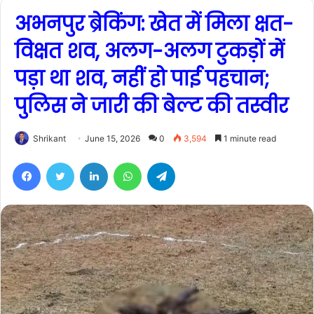
अभनपुर ब्रेकिंग: खेत में मिला क्षत-
विक्षत शव, अलग-अलग टुकड़ों में
पड़ा था शव, नहीं हो पाई पहचान;
पुलिस ने जारी की बेल्ट की तस्वीर
Shrikant
June 15, 2026
0
3,594
1 minute read
Facebook
Twitter
LinkedIn
WhatsApp
Telegram