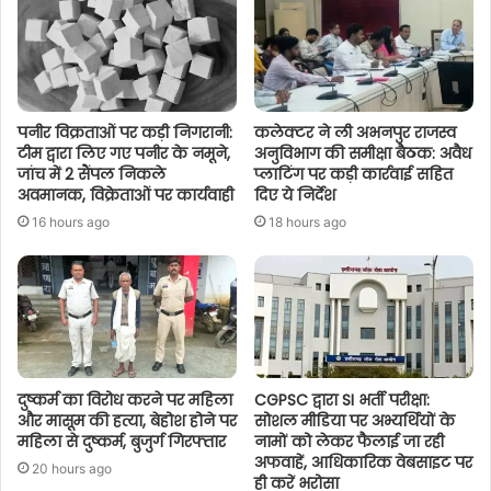
पनीर विक्रताओं पर कड़ी निगरानी:
कलेक्टर ने ली अभनपुर राजस्व
टीम द्वारा लिए गए पनीर के नमूने,
अनुविभाग की समीक्षा बैठक: अवैध
जांच में 2 सैंपल निकले
प्लाटिंग पर कड़ी कार्रवाई सहित
अवमानक, विक्रेताओं पर कार्यवाही
दिए ये निर्देश
16 hours ago
18 hours ago
दुष्कर्म का विरोध करने पर महिला
CGPSC द्वारा SI भर्ती परीक्षा:
और मासूम की हत्या, बेहोश होने पर
सोशल मीडिया पर अभ्यर्थियों के
महिला से दुष्कर्म, बुजुर्ग गिरफ्तार
नामों को लेकर फैलाई जा रही
अफवाहें, आधिकारिक वेबसाइट पर
20 hours ago
ही करें भरोसा