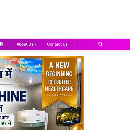
Search
ति
About Us
Contact Us
for