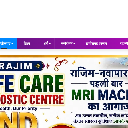
त्तीसगढ़
शिक्षा
धर्म
मनोरंजन
छत्तीसगढ़ शासन
राजनी