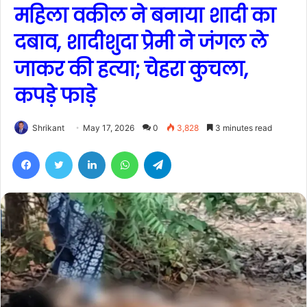
महिला वकील ने बनाया शादी का
दबाव, शादीशुदा प्रेमी ने जंगल ले
जाकर की हत्या; चेहरा कुचला,
कपड़े फाड़े
Shrikant
May 17, 2026
0
3,828
3 minutes read
Facebook
Twitter
LinkedIn
WhatsApp
Telegram