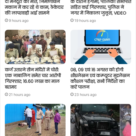
दो मजदूरों की मौत, निर्माणाधीन
के दौरान हंगामा, पालिका सभापति
मकान में कर रहे थे काम, ठेकेदार
सहित कई गिरफ्तार, पुलिस ने
की लापरवाही आई सामने
नगर में निकाला जुलूस, VIDEO
9 hours ago
19 hours ago
कर्ज उतारने तीन मंदिरों में चोरी:
08, 09 एवं 16 अगस्त को होगी
एक नाबालिग समेत चार आरोपी
शीघ्रलेखन एवं कम्प्यूटर मुद्रलेखन
गिरफ्तार; 16.60 लाख का माल
कौशल परीक्षा, सभी निर्देशों का
बरामद
करें पालन
21 hours ago
23 hours ago