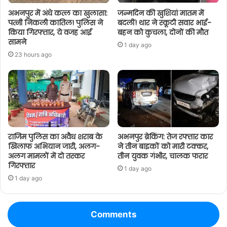
अभनपुर में अंधे कत्ल का खुलासा:
जन्मदिन की खुशियां मातम में
पत्नी निकली कातिल! पुलिस ने
बदलीं! थार ने स्कूटी सवार भाई-
किया गिरफ्तार, ये वजह आई
बहन को कुचला, दोनों की मौत
सामने
1 day ago
23 hours ago
राजिम पुलिस का अवैध शराब के
अभनपुर ब्रेकिंग: तेज रफ्तार कार
खिलाफ अभियान जारी, अलग-
ने तीन बाइकों को मारी टक्कर,
अलग मामलों में दो तस्कर
तीन युवक गंभीर, चालक फरार
गिरफ्तार
1 day ago
1 day ago
Comments