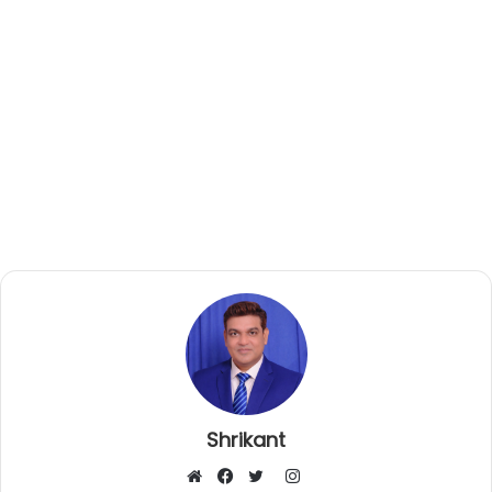
Shrikant
I