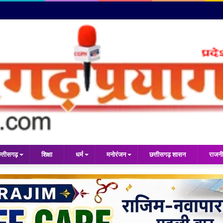
त्तीसगढ़
शिक्षा
धर्म
मनोरंजन
छत्तीसगढ़ शासन
राजनी