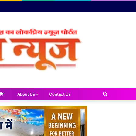
Search
ति
About Us
Contact Us
for