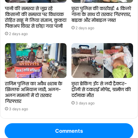
पानी की समस्या से जूझ रहे
छुरा पुलिस की कार्रवाई: 4 किलो
किसानों की समस्या पर विधायक
गांजा के साथ दो तस्कर गिरफ्तार,
रोहित साहू ने लिया संज्ञान, कुकदा
बाइक और मोबाइल जब्त
पिकअप वियर से छोड़ा गया पानी
2 days ago
2 days ago
राजिम पुलिस का अवैध शराब के
छुरा ब्रेकिंग: ईंट से लदी ट्रैक्टर-
खिलाफ अभियान जारी, अलग-
ट्रॉली से टकराई मोपेड, ग्रामीण की
अलग मामलों में दो तस्कर
दर्दनाक मौत
गिरफ्तार
3 days ago
3 days ago
Comments