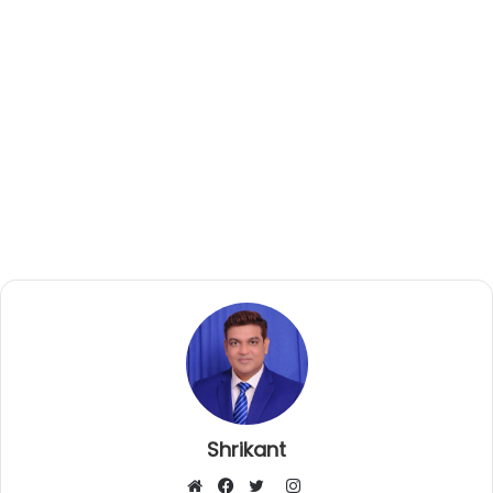
Shrikant
I