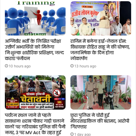
अग्निवीर भर्ती के लिखित परीक्षा
राजिम में बनेगा हाई-लेवल डोम:
उत्तीर्ण अभ्यर्थियों को मिलेगा
विधायक रोहित साहू ने की घोषणा,
निःशुल्क शारीरिक प्रशिक्षण, जल्द
जलाभिषेक के दिन होगा
कराएं पंजीयन
लोकार्पण
10 hours ago
13 hours ago
पर्यटन स्थल जाने से पहले
छुरा पुलिस ने चोरी हुई
सावधान! शराब पीकर गाड़ी चलाने
मोटरसाइकिल की बरामद, आरोपी
वालों पर गरियाबंद पुलिस की पैनी
गिरफ्तार
नजर, 3 पर MV Act के तहत हुई
1 day ago