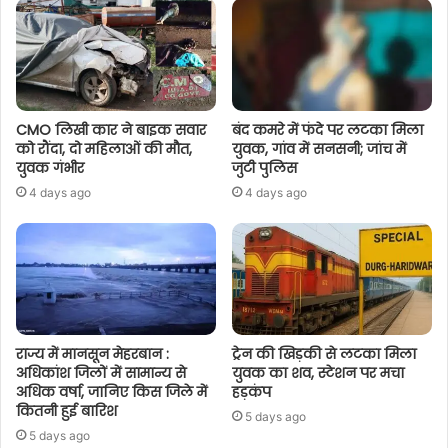
CMO लिखी कार ने बाइक सवार
बंद कमरे में फंदे पर लटका मिला
को रौंदा, दो महिलाओं की मौत,
युवक, गांव में सनसनी; जांच में
युवक गंभीर
जुटी पुलिस
4 days ago
4 days ago
राज्य में मानसून मेहरबान :
ट्रेन की खिड़की से लटका मिला
अधिकांश जिलों में सामान्य से
युवक का शव, स्टेशन पर मचा
अधिक वर्षा, जानिए किस जिले में
हड़कंप
कितनी हुई बारिश
5 days ago
5 days ago