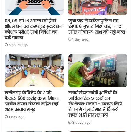
08, 09 एवं 16 अगस्त को होगी
जुआ फड़ में राजिम पुलिस का
शीघ्रलेखन एवं कम्प्यूटर मुद्रलेखन
छापा, 6 जुआरी गिरफ्तार, नगद
कौशल परीक्षा, सभी निर्देशों का
समेत मोबाइल-ताश की गड्डी जब्त
करें पालन
1 day ago
5 hours ago
छत्तीसगढ़ कैबिनेट के 7 बड़े
स्मार्ट मीटर संबंधी भ्रांतियों के
फैसले: 500 करोड़ के AI मिशन,
आधिकारिक आंकड़ों का
ग्रामीण सड़क योजना सहित कई
विश्लेषण: बताया – रायपुर सिटी
अहम प्रस्ताव मंजूर
रीजन में जुलाई माह में बिजली
खपत 31.91 प्रतिशत घटी
1 day ago
3 days ago