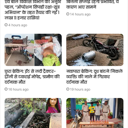
एवं बाल विकास विभाग की अनूठी
बिजली सप्लाई रहेगी प्रभावित, ये
पहल, “ऑपरेशन सिपाही रक्षा-सूत्र
कारण आए सामने
अभियान” के तहत तैयार की गईं 1
14 hours ago
लाख 11 हजार राखियां
4 hours ago
छुरा ब्रेकिंग: ईंट से लदी ट्रैक्टर-
नवापारा ब्रेकिंग: दूध बांटने निकले
ट्रॉली से टकराई मोपेड, ग्रामीण की
व्यक्ति की नाले में गिरकर
दर्दनाक मौत
दर्दनाक मौत
16 hours ago
19 hours ago