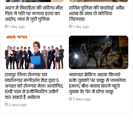
आरंग में विवाहिता की संदिग्ध मौत:
राजिम पुलिस की कार्रवाई: अवैध
पिता ने पति पर लगाया हत्या का
शराब के साथ दो कोचिया
आरोप, जांच में जुटी पुलिस
गिरफ्तार
1 day ago
1 day ago
रायपुर जिला रोजगार एवं
नवापारा ब्रेकिंग: सड़क किनारे
स्वरोजगार मार्गदर्शन केंद्र द्वारा 5
रुके युवकों पर चाकू से जानलेवा
अगस्त को रोजगार मेला आयोजित,
हमला, बीच-बचाव करने पहुंचे
10वीं पास से इंजीनियरिंग उत्तीर्ण
युवक के पेट में घोंपा चाकू
कर सकते है आवेदन
2 days ago
2 days ago