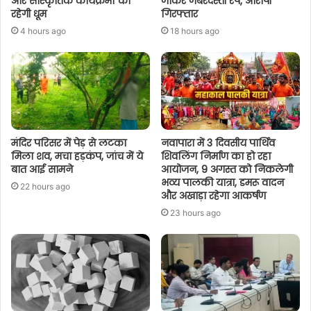
और सांस्कृतिक कार्यक्रमों की
जाकर जबरदस्ती रेप, आरोपी
रहेगी धूम
गिरफ्तार
4 hours ago
18 hours ago
मंदिर परिसर में पेड़ से लटका
नवापारा में 3 दिवसीय पार्थिव
मिला शव, मचा हड़कंप, जांच में ये
शिवलिंग निर्माण का हो रहा
बात आई सामने
आयोजन, 9 अगस्त को निकलेगी
भव्य पालकी यात्रा, डमरू वादन
22 hours ago
और अखाड़ा रहेगा आकर्षण
23 hours ago