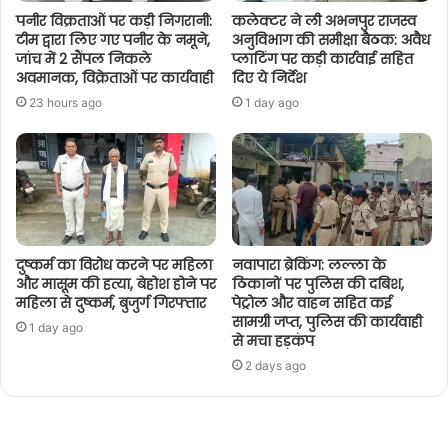
पनीर विक्रताओं पर कड़ी निगरानी:
कलेक्टर ने ली अभनपुर राजस्व
टीम द्वारा लिए गए पनीर के नमूने,
अनुविभाग की समीक्षा बैठक: अवैध
जांच में 2 सैंपल निकले
प्लाटिंग पर कड़ी कार्रवाई सहित
अवमानक, विक्रेताओं पर कार्यवाही
दिए ये निर्देश
23 hours ago
1 day ago
दुष्कर्म का विरोध करने पर महिला
नवापारा ब्रेकिंग: लल्ला के
और मासूम की हत्या, बेहोश होने पर
ठिकानों पर पुलिस की दबिश,
महिला से दुष्कर्म, बुजुर्ग गिरफ्तार
पेट्रोल और वाहन सहित कई
सामग्री जप्त, पुलिस की कार्यवाही
1 day ago
से मचा हड़कंप
2 days ago