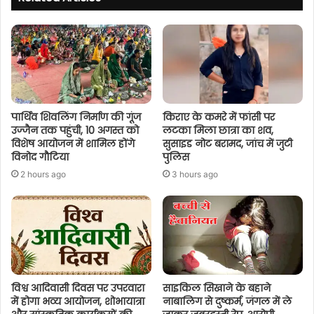
पार्थिव शिवलिंग निर्माण की गूंज
किराए के कमरे में फांसी पर
उज्जैन तक पहुंची, 10 अगस्त को
लटका मिला छात्रा का शव,
विशेष आयोजन में शामिल होंगे
सुसाइड नोट बरामद, जांच में जुटी
विनोद गौटिया
पुलिस
2 hours ago
3 hours ago
विश्व आदिवासी दिवस पर उपरवारा
साइकिल सिखाने के बहाने
में होगा भव्य आयोजन, शोभायात्रा
नाबालिग से दुष्कर्म, जंगल में ले