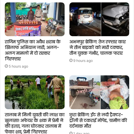
राजिम पुलिस का अवैध शराब के
अभनपुर ब्रेकिंग: तेज रफ्तार कार
खिलाफ अभियान जारी, अलग-
ने तीन बाइकों को मारी टक्कर,
अलग मामलों में दो तस्कर
तीन युवक गंभीर, चालक फरार
गिरफ्तार
9 hours ago
5 hours ago
तालाब में मिली युवती की लाश का
छुरा ब्रेकिंग: ईंट से लदी ट्रैक्टर-
खुलासा! अफेयर के शक में प्रेमी ने
ट्रॉली से टकराई मोपेड, ग्रामीण की
की हत्या, गला घोंटकर तालाब में
दर्दनाक मौत
फेंका शव, प्रेमी गिरफ्तार
1 day ago