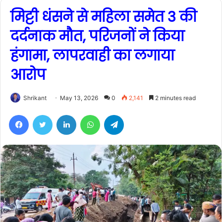
मिट्टी धंसने से महिला समेत 3 की
दर्दनाक मौत, परिजनों ने किया
हंगामा, लापरवाही का लगाया
आरोप
Shrikant
May 13, 2026
0
2,141
2 minutes read
Facebook
Twitter
LinkedIn
WhatsApp
Telegram