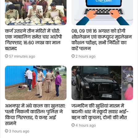
कर्ज उतारने तीन मंदिरों में चोरी:
08, 09 एवं 16 अगस्त को होगी
एक नाबालिग समेत चार आरोपी
शीघ्रलेखन एवं कम्प्यूटर मुद्रलेखन
गिरफ्तार; 16.60 लाख का माल
कौशल परीक्षा, सभी निर्देशों का
बरामद
करें पालन
57 minutes ago
2 hours ago
अभनपुर में अंधे कत्ल का खुलासा:
जन्मदिन की खुशियां मातम में
पत्नी निकली कातिल! पुलिस ने
बदलीं! थार ने स्कूटी सवार भाई-
किया गिरफ्तार, ये वजह आई
बहन को कुचला, दोनों की मौत
सामने
4 hours ago
3 hours ago