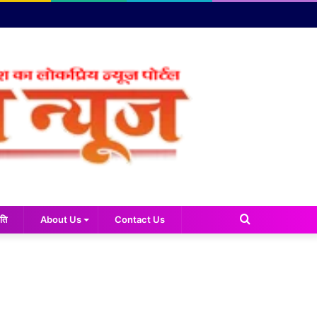
Search
ति
About Us
Contact Us
for