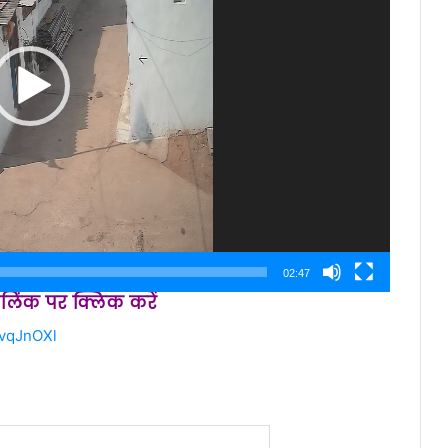
02:47
स लिंक पर क्लिक करें
2vqJnOXl