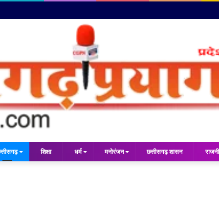
त्तीसगढ़
शिक्षा
धर्म
मनोरंजन
छत्तीसगढ़ शासन
राजनी