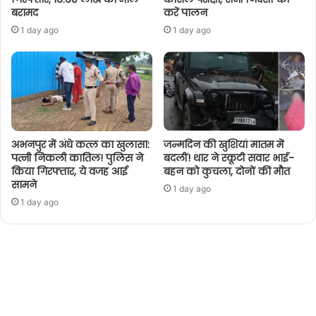
बरामद
करें पालन
1 day ago
1 day ago
अभनपुर में अंधे कत्ल का खुलासा:
जन्मदिन की खुशियां मातम में
पत्नी निकली कातिल! पुलिस ने
बदलीं! थार ने स्कूटी सवार भाई-
किया गिरफ्तार, ये वजह आई
बहन को कुचला, दोनों की मौत
सामने
1 day ago
1 day ago