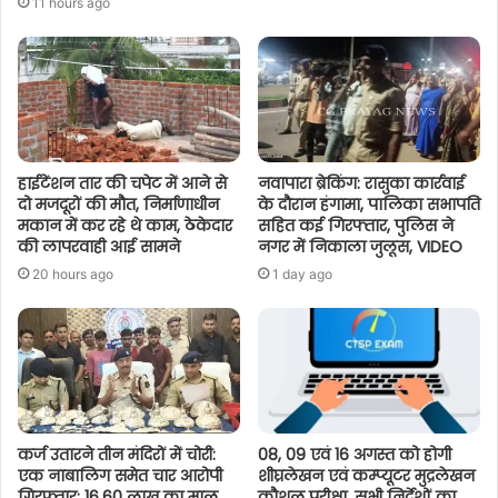
11 hours ago
हाईटेंशन तार की चपेट में आने से
नवापारा ब्रेकिंग: रासुका कार्रवाई
दो मजदूरों की मौत, निर्माणाधीन
के दौरान हंगामा, पालिका सभापति
मकान में कर रहे थे काम, ठेकेदार
सहित कई गिरफ्तार, पुलिस ने
की लापरवाही आई सामने
नगर में निकाला जुलूस, VIDEO
20 hours ago
1 day ago
कर्ज उतारने तीन मंदिरों में चोरी:
08, 09 एवं 16 अगस्त को होगी
एक नाबालिग समेत चार आरोपी
शीघ्रलेखन एवं कम्प्यूटर मुद्रलेखन
गिरफ्तार; 16.60 लाख का माल
कौशल परीक्षा, सभी निर्देशों का