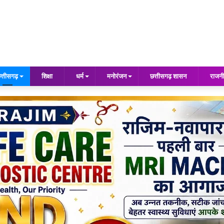
त्तीसगढ़
शिक्षा
धर्म
मनोरंजन
छत्तीसगढ़ शासन
राजनी