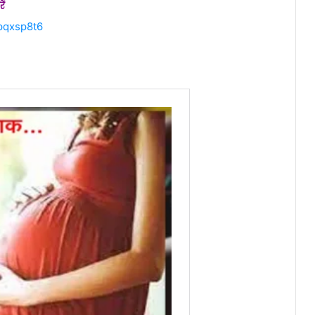
ें
pqxsp8t6