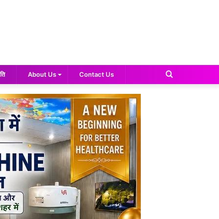
Search
ति
About Us
Contact Us
for