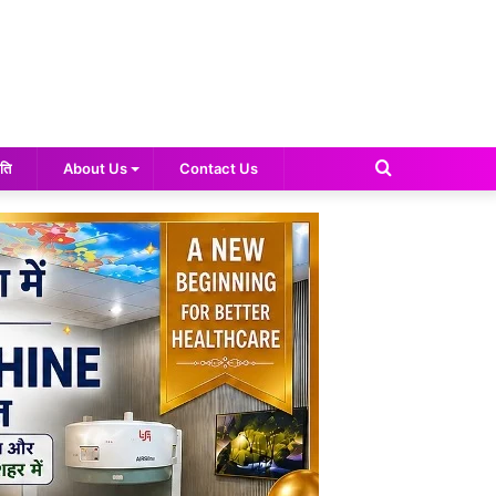
Search
ति
About Us
Contact Us
for