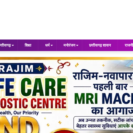
त्तीसगढ़
शिक्षा
धर्म
मनोरंजन
छत्तीसगढ़ शासन
राजनी