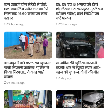
कर्ज उतारने तीन मंदिरों में चोरी:
08, 09 एवं 16 अगस्त को होगी
एक नाबालिग समेत चार आरोपी
शीघ्रलेखन एवं कम्प्यूटर मुद्रलेखन
गिरफ्तार; 16.60 लाख का माल
कौशल परीक्षा, सभी निर्देशों का
बरामद
करें पालन
22 hours ago
23 hours ago
अभनपुर में अंधे कत्ल का खुलासा:
जन्मदिन की खुशियां मातम में
पत्नी निकली कातिल! पुलिस ने
बदलीं! थार ने स्कूटी सवार भाई-
किया गिरफ्तार, ये वजह आई
बहन को कुचला, दोनों की मौत
सामने
1 day ago
24 hours ago