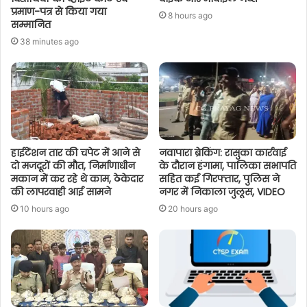
प्रमाण-पत्र से किया गया
8 hours ago
सम्मानित
38 minutes ago
हाईटेंशन तार की चपेट में आने से
नवापारा ब्रेकिंग: रासुका कार्रवाई
दो मजदूरों की मौत, निर्माणाधीन
के दौरान हंगामा, पालिका सभापति
मकान में कर रहे थे काम, ठेकेदार
सहित कई गिरफ्तार, पुलिस ने
की लापरवाही आई सामने
नगर में निकाला जुलूस, VIDEO
10 hours ago
20 hours ago