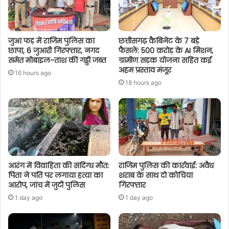
जुआ फड़ में राजिम पुलिस का
छत्तीसगढ़ कैबिनेट के 7 बड़े
छापा, 6 जुआरी गिरफ्तार, नगद
फैसले: 500 करोड़ के AI मिशन,
समेत मोबाइल-ताश की गड्डी जब्त
ग्रामीण सड़क योजना सहित कई
अहम प्रस्ताव मंजूर
16 hours ago
18 hours ago
आरंग में विवाहिता की संदिग्ध मौत:
राजिम पुलिस की कार्रवाई: अवैध
पिता ने पति पर लगाया हत्या का
शराब के साथ दो कोचिया
आरोप, जांच में जुटी पुलिस
गिरफ्तार
1 day ago
1 day ago