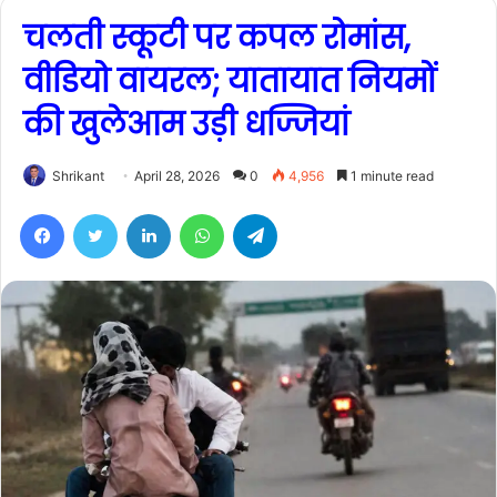
चलती स्कूटी पर कपल रोमांस,
वीडियो वायरल; यातायात नियमों
की खुलेआम उड़ी धज्जियां
Shrikant
April 28, 2026
0
4,956
1 minute read
Facebook
Twitter
LinkedIn
WhatsApp
Telegram