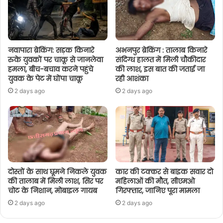
नवापारा ब्रेकिंग: सड़क किनारे
अभनपुर ब्रेकिंग : तालाब किनारे
रुके युवकों पर चाकू से जानलेवा
संदिग्ध हालत में मिली चौकीदार
हमला, बीच-बचाव करने पहुंचे
की लाश, इस बात की जताई जा
युवक के पेट में घोंपा चाकू
रही आशंका
2 days ago
2 days ago
दोस्तों के साथ घूमने निकले युवक
कार की टक्कर से बाइक सवार दो
की तालाब में मिली लाश, सिर पर
महिलाओं की मौत, सीएमओ
चोट के निशान, मोबाइल गायब
गिरफ्तार, जानिए पूरा मामला
2 days ago
2 days ago