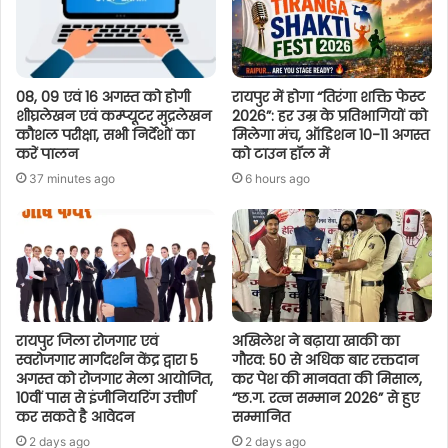
08, 09 एवं 16 अगस्त को होगी
रायपुर में होगा “तिरंगा शक्ति फेस्ट
शीघ्रलेखन एवं कम्प्यूटर मुद्रलेखन
2026”: हर उम्र के प्रतिभागियों को
कौशल परीक्षा, सभी निर्देशों का
मिलेगा मंच, ऑडिशन 10-11 अगस्त
करें पालन
को टाउन हॉल में
37 minutes ago
6 hours ago
रायपुर जिला रोजगार एवं
अखिलेश ने बढ़ाया खाकी का
स्वरोजगार मार्गदर्शन केंद्र द्वारा 5
गौरव: 50 से अधिक बार रक्तदान
अगस्त को रोजगार मेला आयोजित,
कर पेश की मानवता की मिसाल,
10वीं पास से इंजीनियरिंग उत्तीर्ण
“छ.ग. रत्न सम्मान 2026” से हुए
कर सकते है आवेदन
सम्मानित
2 days ago
2 days ago