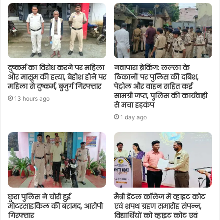
दुष्कर्म का विरोध करने पर महिला
नवापारा ब्रेकिंग: लल्ला के
और मासूम की हत्या, बेहोश होने पर
ठिकानों पर पुलिस की दबिश,
महिला से दुष्कर्म, बुजुर्ग गिरफ्तार
पेट्रोल और वाहन सहित कई
सामग्री जप्त, पुलिस की कार्यवाही
13 hours ago
से मचा हड़कंप
1 day ago
छुरा पुलिस ने चोरी हुई
मैत्री डेंटल कॉलेज में व्हाइट कोट
मोटरसाइकिल की बरामद, आरोपी
एवं शपथ ग्रहण समारोह संपन्न,
गिरफ्तार
विद्यार्थियों को व्हाइट कोट एवं