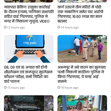
नवापारा ब्रेकिंग: रासुका कार्रवाई
कर्ज उतारने तीन मंदिरों में चोरी:
के दौरान हंगामा, पालिका सभापति
एक नाबालिग समेत चार आरोपी
सहित कई गिरफ्तार, पुलिस ने
गिरफ्तार; 16.60 लाख का माल
नगर में निकाला जुलूस, VIDEO
बरामद
12 hours ago
14 hours ago
08, 09 एवं 16 अगस्त को होगी
अभनपुर में अंधे कत्ल का खुलासा:
शीघ्रलेखन एवं कम्प्यूटर मुद्रलेखन
पत्नी निकली कातिल! पुलिस ने
कौशल परीक्षा, सभी निर्देशों का
किया गिरफ्तार, ये वजह आई
करें पालन
सामने
15 hours ago
16 hours ago