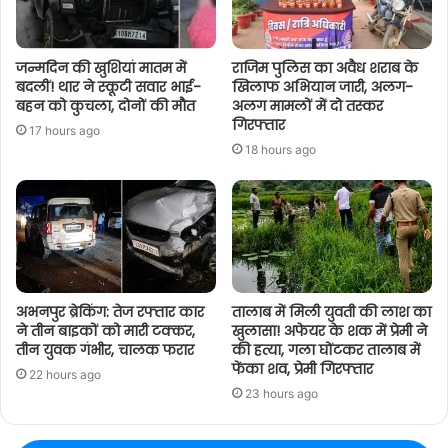
जन्मदिन की खुशियां मातम में
राजिम पुलिस का अवैध शराब के
बदलीं! थार ने स्कूटी सवार भाई-
खिलाफ अभियान जारी, अलग-
बहन को कुचला, दोनों की मौत
अलग मामलों में दो तस्कर
गिरफ्तार
17 hours ago
18 hours ago
अभनपुर ब्रेकिंग: तेज रफ्तार कार
तालाब में मिली युवती की लाश का
ने तीन बाइकों को मारी टक्कर,
खुलासा! अफेयर के शक में प्रेमी ने
तीन युवक गंभीर, चालक फरार
की हत्या, गला घोंटकर तालाब में
फेंका शव, प्रेमी गिरफ्तार
22 hours ago
23 hours ago