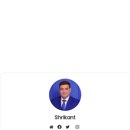
Shrikant
I