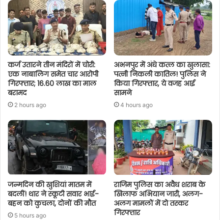
कर्ज उतारने तीन मंदिरों में चोरी:
अभनपुर में अंधे कत्ल का खुलासा:
एक नाबालिग समेत चार आरोपी
पत्नी निकली कातिल! पुलिस ने
गिरफ्तार; 16.60 लाख का माल
किया गिरफ्तार, ये वजह आई
बरामद
सामने
2 hours ago
4 hours ago
जन्मदिन की खुशियां मातम में
राजिम पुलिस का अवैध शराब के
बदलीं! थार ने स्कूटी सवार भाई-
खिलाफ अभियान जारी, अलग-
बहन को कुचला, दोनों की मौत
अलग मामलों में दो तस्कर
गिरफ्तार
5 hours ago