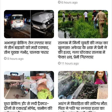
6 hours ago
अभनपुर ब्रेकिंग: तेज रफ्तार कार
तालाब में मिली युवती की लाश का
ने तीन बाइकों को मारी टक्कर,
खुलासा! अफेयर के शक में प्रेमी ने
तीन युवक गंभीर, चालक फरार
की हत्या, गला घोंटकर तालाब में
फेंका शव, प्रेमी गिरफ्तार
9 hours ago
11 hours ago
छुरा ब्रेकिंग: ईंट से लदी ट्रैक्टर-
आरंग में विवाहिता की संदिग्ध मौत:
ट्रॉली से टकराई मोपेड, ग्रामीण की
पिता ने पति पर लगाया हत्या का