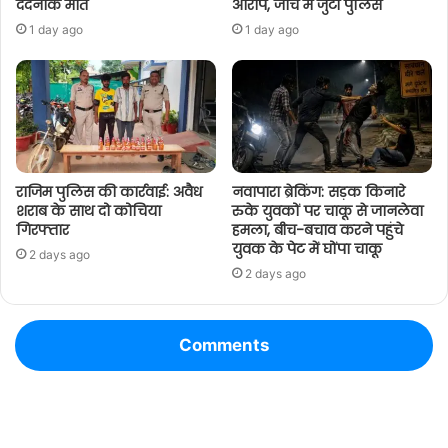
दर्दनाक मौत
आरोप, जांच में जुटी पुलिस
1 day ago
1 day ago
राजिम पुलिस की कार्रवाई: अवैध
नवापारा ब्रेकिंग: सड़क किनारे
शराब के साथ दो कोचिया
रुके युवकों पर चाकू से जानलेवा
गिरफ्तार
हमला, बीच-बचाव करने पहुंचे
युवक के पेट में घोंपा चाकू
2 days ago
2 days ago
Comments