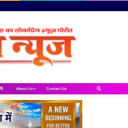
Search
ति
About Us
Contact Us
for