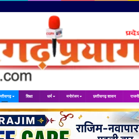
त्तीसगढ़
शिक्षा
धर्म
मनोरंजन
छत्तीसगढ़ शासन
राजनी