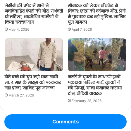
जेसीबी की चपेट में आने से
मोबाइल को लेकर बॉयफ्रेंड से
नवविवाहित दंपती की मौत, गर्भवती
विवाद: छात्रा की दर्दनाक मौत, प्रेमी
थी महिला; आक्रोशित ग्रामीणों ने
से पूछताछ कर रही पुलिस, जानिए
किया चक्काजाम
पूरा मामला
May 4, 2026
April 7, 2026
रोते बच्चे को चुप नहीं करा सकी
नर्सरी में युवती के साथ रंगे हाथों
मां, 4 माह के मासूम को पटककर
पकड़ाया फॉरेस्ट गार्ड, युवकों ने
मार डाला, जानिए पूरा मामला
की पिटाई, गाना बजाकर कराया
डांस; वीडियो वायरल
March 27, 2026
February 28, 2026
Comments