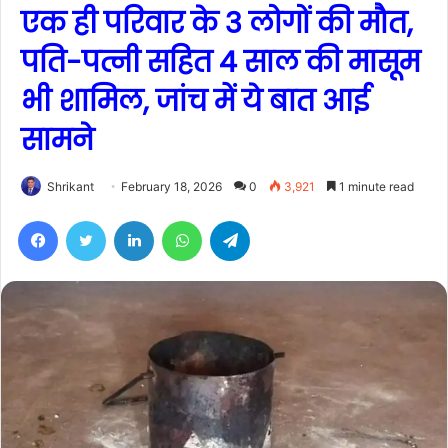
एक ही परिवार के 3 लोगों की मौत,
पति-पत्नी सहित 4 साल की मासूम
भी शामिल, जांच में ये बात आई
सामने
Shrikant
February 18, 2026
0
3,921
1 minute read
Facebook
Twitter
LinkedIn
WhatsApp
Telegram