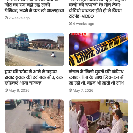
मौत का गम नहीं सह सकी
बच्चों की चप्पलों के बीच लेटा;
प्रेमिका, सदमे में कर ली आत्महत्या
वीडियो वायरल होते ही ने किया
सस्पेंड-VIDEO
2 weeks ago
4 weeks ago
ट्रक की चपेट में आने से बाइक
जंगल में मिली युवती की संदिग्ध
सवार युवक की दर्दनाक मौत, ट्रक
लाश: जीजा के साथ लिव-इन में
छोड़कर भागा चालक
रह रही थी, बहन भी रहती थी साथ
May 9, 2026
May 7, 2026