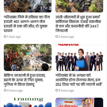
गरियाबंद जिले में रविवार का दिन
उदंती-सीतानदी में शुरू हुआ स्मार्ट
हादसों भरा: अलग-अलग तीन
सर्विलांस सिस्टम: एआई तकनीक
हादसों में एक की मौत, दो युवक
से वन और वन्यजीवों की 24X7
घायल
निगरानी
1 hour ago
2 hours ago
ब्रेकिंग: घटारानी में हुआ हादसा,
गरियाबंद में 19 अगस्त को
झरने के ऊपर से गिरा युवक,
आयोजित होगा रोजगार मेला, इन
पुलिस ने किया रेस्क्यू
252 रिक्त पदों पर की जाएगी भर्ती
4 hours ago
8 hours ago