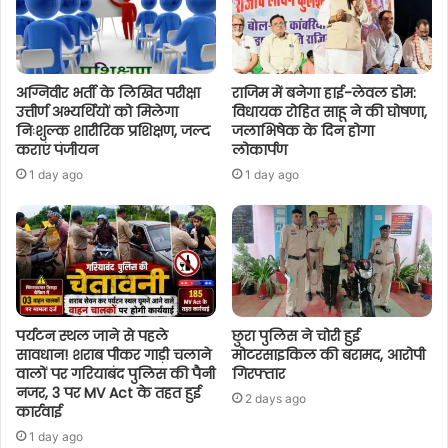
अग्निवीर भर्ती के लिखित परीक्षा
राजिम में बनेगा हाई-लेवल डोम:
उत्तीर्ण अभ्यर्थियों को मिलेगा
विधायक रोहित साहू ने की घोषणा,
निःशुल्क शारीरिक प्रशिक्षण, जल्द
जलाभिषेक के दिन होगा
कराएं पंजीयन
लोकार्पण
1 day ago
1 day ago
पर्यटन स्थल जाने से पहले
छुरा पुलिस ने चोरी हुई
सावधान! शराब पीकर गाड़ी चलाने
मोटरसाइकिल की बरामद, आरोपी
वालों पर गरियाबंद पुलिस की पैनी
गिरफ्तार
नजर, 3 पर MV Act के तहत हुई
2 days ago
कार्रवाई
1 day ago