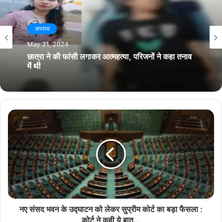
s
e
t
a
i
b
t
g
t
o
e
r
अपराध
अपराध
e
o
r
a
May 20, 2024
k
m
May 21, 2024
नदी किनारे पेड़ पर लटके मिली नाबालिग प्रेमी जोड़े की लाश,
ये बात आई सामने, जानिए पूरा मामला
छात्रा ने की फांसी लगाकर आत्महत्या, परिजनों ने कहा तनाव
में थी
नए संसद भवन के उद्घाटन को लेकर सुप्रीम कोर्ट का बड़ा फैसला :
कोर्ट ने कही ये बात...