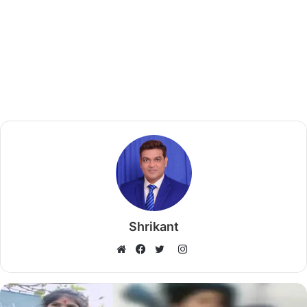
Shrikant
I
W
F
T
n
e
a
w
s
b
c
i
t