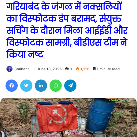
गरियाबंद के जंगल में नक्सलियों
का विस्फोटक डंप बरामद, संयुक्त
सर्चिंग के दौरान मिला आईईडी और
विस्फोटक सामग्री, बीडीएस टीम ने
किया नष्ट
Shrikant
June 13, 2026
0
1,926
1 minute read
Facebook
Twitter
LinkedIn
WhatsApp
Telegram