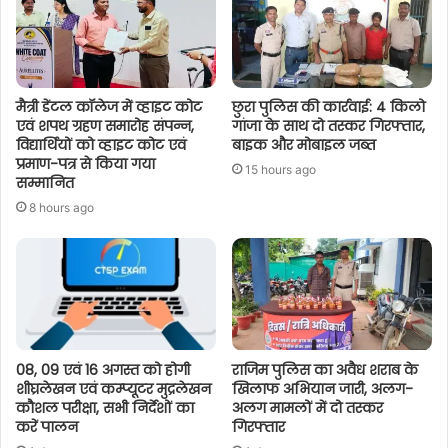
मैत्री डेंटल कॉलेज में व्हाइट कोट
छुरा पुलिस की कार्रवाई: 4 किलो
एवं शपथ ग्रहण समारोह संपन्न,
गांजा के साथ दो तस्कर गिरफ्तार,
विद्यार्थियों को व्हाइट कोट एवं
बाइक और मोबाइल जब्त
प्रमाण-पत्र से किया गया
15 hours ago
सम्मानित
8 hours ago
08, 09 एवं 16 अगस्त को होगी
राजिम पुलिस का अवैध शराब के
शीघ्रलेखन एवं कम्प्यूटर मुद्रलेखन
खिलाफ अभियान जारी, अलग-
कौशल परीक्षा, सभी निर्देशों का
अलग मामलों में दो तस्कर
करें पालन
गिरफ्तार