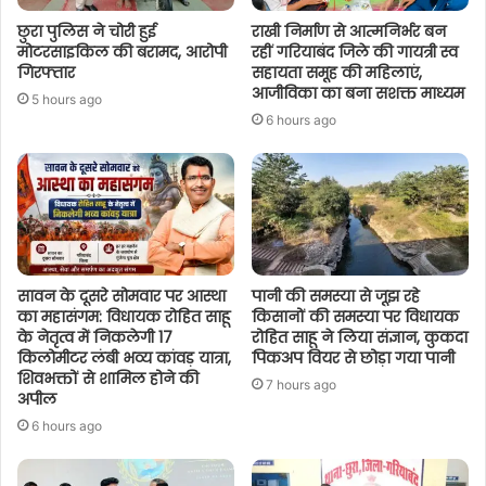
छुरा पुलिस ने चोरी हुई
राखी निर्माण से आत्मनिर्भर बन
मोटरसाइकिल की बरामद, आरोपी
रहीं गरियाबंद जिले की गायत्री स्व
गिरफ्तार
सहायता समूह की महिलाएं,
आजीविका का बना सशक्त माध्यम
5 hours ago
6 hours ago
सावन के दूसरे सोमवार पर आस्था
पानी की समस्या से जूझ रहे
का महासंगम: विधायक रोहित साहू
किसानों की समस्या पर विधायक
के नेतृत्व में निकलेगी 17
रोहित साहू ने लिया संज्ञान, कुकदा
किलोमीटर लंबी भव्य कांवड़ यात्रा,
पिकअप वियर से छोड़ा गया पानी
शिवभक्तों से शामिल होने की
7 hours ago
अपील
6 hours ago