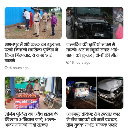
अभनपुर में अंधे कत्ल का खुलासा:
जन्मदिन की खुशियां मातम में
पत्नी निकली कातिल! पुलिस ने
बदलीं! थार ने स्कूटी सवार भाई-
किया गिरफ्तार, ये वजह आई
बहन को कुचला, दोनों की मौत
सामने
16 hours ago
15 hours ago
राजिम पुलिस का अवैध शराब के
अभनपुर ब्रेकिंग: तेज रफ्तार कार
खिलाफ अभियान जारी, अलग-
ने तीन बाइकों को मारी टक्कर,
अलग मामलों में दो तस्कर
तीन युवक गंभीर, चालक फरार