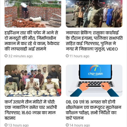
हाईटेंशन तार की चपेट में आने से
नवापारा ब्रेकिंग: रासुका कार्रवाई
दो मजदूरों की मौत, निर्माणाधीन
के दौरान हंगामा, पालिका सभापति
मकान में कर रहे थे काम, ठेकेदार
सहित कई गिरफ्तार, पुलिस ने
की लापरवाही आई सामने
नगर में निकाला जुलूस, VIDEO
32 minutes ago
11 hours ago
कर्ज उतारने तीन मंदिरों में चोरी:
08, 09 एवं 16 अगस्त को होगी
एक नाबालिग समेत चार आरोपी
शीघ्रलेखन एवं कम्प्यूटर मुद्रलेखन
गिरफ्तार; 16.60 लाख का माल
कौशल परीक्षा, सभी निर्देशों का
बरामद
करें पालन
13 hours ago
14 hours ago