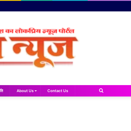
Search
ति
About Us
Contact Us
for