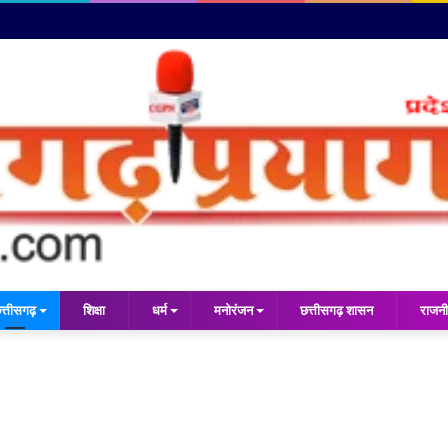
त्तीसगढ़
शिक्षा
धर्म
मनोरंजन
छत्तीसगढ़ शासन
राजनी