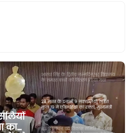
राष्ट्रीय बाल पुरस्कार-2026 के लिए
नामांकन आमंत्रित
छत्तीसगढ़ में सार्वजनिक सहित सामान्य
अवकाश की घोषणा, सामान्य प्रशासन
विभाग ने जारी किया आदेश
आस्था सिंह के द्वितीय जन्मदिन पर विद्यालय
के समस्त बच्चों को वितरण किया गया
किताब
28 लाख के इनामी 9 नक्सलियों सहित
कुल 19 ने छोड़ा हिंसा का रास्ता, मुख्यमंत्री
ने सुरक्षाबलों को दी बधाई
शाला प्रबंधन एवं विकास समिति में अध्यक्ष
मनोनित, सौरभ जैन बने नवापारा सेजेस के
अध्यक्ष, देखिए अभनपुर ब्लॉक के स्कूलों में
मनोनित अध्यक्षों की सूची
किसानों से दलहन-तिलहन खरीदी की