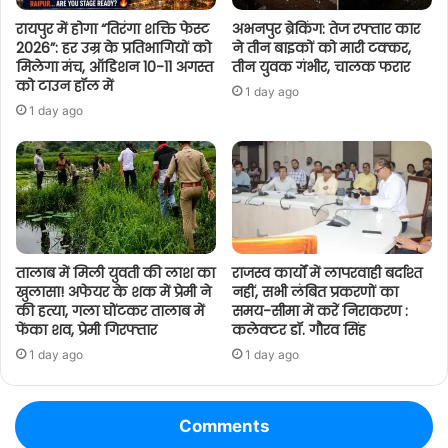
रायपुर में होगा “तिरंगा शक्ति फेस्ट
अभनपुर ब्रेकिंग: तेज रफ्तार कार
2026”: हर उम्र के प्रतिभागियों को
ने तीन बाइकों को मारी टक्कर,
मिलेगा मंच, ऑडिशन 10-11 अगस्त
तीन युवक गंभीर, चालक फरार
को टाउन हॉल में
1 day ago
1 day ago
तालाब में मिली युवती की लाश का
राजस्व कार्यों में लापरवाही बर्दाश्त
खुलासा! अफेयर के शक में प्रेमी ने
नहीं, सभी लंबित प्रकरणों का
की हत्या, गला घोंटकर तालाब में
समय-सीमा में करें निराकरण :
फेंका शव, प्रेमी गिरफ्तार
कलेक्टर डॉ. गौरव सिंह
1 day ago
1 day ago
Comments