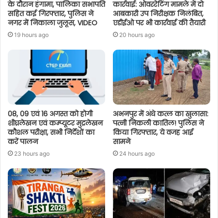
के दौरान हंगामा, पालिका सभापति
कार्रवाई: ओवररेटिंग मामले में दो
सहित कई गिरफ्तार, पुलिस ने
आबकारी उप निरीक्षक निलंबित,
नगर में निकाला जुलूस, VIDEO
एडीईओ पर भी कार्रवाई की तैयारी
19 hours ago
20 hours ago
08, 09 एवं 16 अगस्त को होगी
अभनपुर में अंधे कत्ल का खुलासा:
शीघ्रलेखन एवं कम्प्यूटर मुद्रलेखन
पत्नी निकली कातिल! पुलिस ने
कौशल परीक्षा, सभी निर्देशों का
किया गिरफ्तार, ये वजह आई
करें पालन
सामने
23 hours ago
24 hours ago