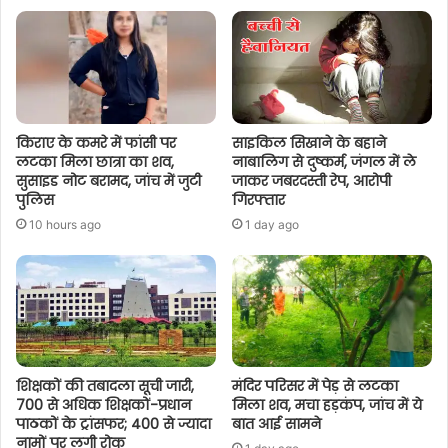
किराए के कमरे में फांसी पर
साइकिल सिखाने के बहाने
लटका मिला छात्रा का शव,
नाबालिग से दुष्कर्म, जंगल में ले
सुसाइड नोट बरामद, जांच में जुटी
जाकर जबरदस्ती रेप, आरोपी
पुलिस
गिरफ्तार
10 hours ago
1 day ago
शिक्षकों की तबादला सूची जारी,
मंदिर परिसर में पेड़ से लटका
700 से अधिक शिक्षकों-प्रधान
मिला शव, मचा हड़कंप, जांच में ये
पाठकों के ट्रांसफर; 400 से ज्यादा
बात आई सामने
नामों पर लगी रोक