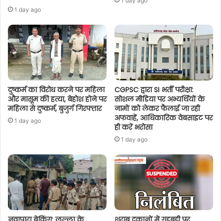
1 day ago
1 day ago
दुष्कर्म का विरोध करने पर महिला
CGPSC द्वारा SI भर्ती परीक्षा:
और मासूम की हत्या, बेहोश होने पर
सोशल मीडिया पर अभ्यर्थियों के
महिला से दुष्कर्म, बुजुर्ग गिरफ्तार
नामों को लेकर फैलाई जा रही
अफवाहें, आधिकारिक वेबसाइट पर
1 day ago
ही करें भरोसा
1 day ago
नवापारा ब्रेकिंग: लल्ला के
शराब दुकानों में गड़बड़ी पर