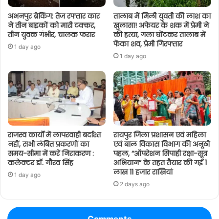
अभनपुर ब्रेकिंग: तेज रफ्तार कार
तालाब में मिली युवती की लाश का
ने तीन बाइकों को मारी टक्कर,
खुलासा! अफेयर के शक में प्रेमी ने
तीन युवक गंभीर, चालक फरार
की हत्या, गला घोंटकर तालाब में
फेंका शव, प्रेमी गिरफ्तार
1 day ago
1 day ago
राजस्व कार्यों में लापरवाही बर्दाश्त
रायपुर जिला प्रशासन एवं महिला
नहीं, सभी लंबित प्रकरणों का
एवं बाल विकास विभाग की अनूठी
समय-सीमा में करें निराकरण :
पहल, “ऑपरेशन सिपाही रक्षा-सूत्र
कलेक्टर डॉ. गौरव सिंह
अभियान” के तहत तैयार की गईं 1
लाख 11 हजार राखियां
1 day ago
2 days ago