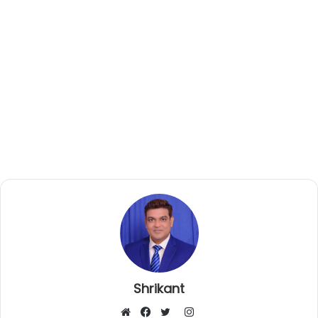
Shrikant
I