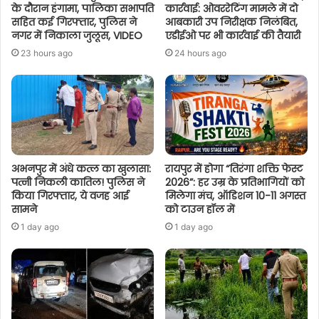
के दौरान हंगामा, पालिका सभापति
कार्रवाई: ओवररेटिंग मामले में दो
सहित कई गिरफ्तार, पुलिस ने
आबकारी उप निरीक्षक निलंबित,
नगर में निकाला जुलूस, VIDEO
एडीईओ पर भी कार्रवाई की तैयारी
23 hours ago
24 hours ago
अभनपुर में अंधे कत्ल का खुलासा:
रायपुर में होगा “तिरंगा शक्ति फेस्ट
पत्नी निकली कातिल! पुलिस ने
2026”: हर उम्र के प्रतिभागियों को
किया गिरफ्तार, ये वजह आई
मिलेगा मंच, ऑडिशन 10-11 अगस्त
सामने
को टाउन हॉल में
1 day ago
1 day ago