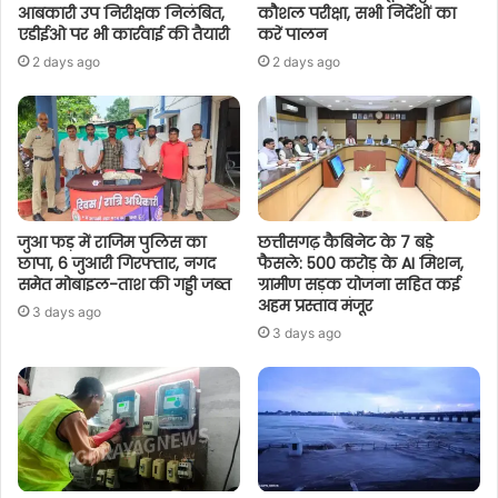
आबकारी उप निरीक्षक निलंबित,
कौशल परीक्षा, सभी निर्देशों का
एडीईओ पर भी कार्रवाई की तैयारी
करें पालन
2 days ago
2 days ago
जुआ फड़ में राजिम पुलिस का
छत्तीसगढ़ कैबिनेट के 7 बड़े
छापा, 6 जुआरी गिरफ्तार, नगद
फैसले: 500 करोड़ के AI मिशन,
समेत मोबाइल-ताश की गड्डी जब्त
ग्रामीण सड़क योजना सहित कई
अहम प्रस्ताव मंजूर
3 days ago
3 days ago