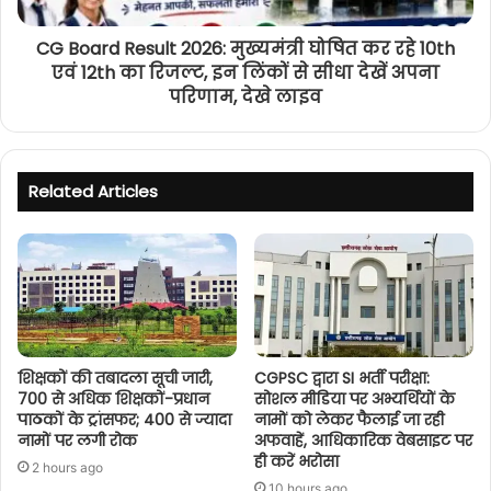
CG Board Result 2026: मुख्यमंत्री घोषित कर रहे 10th
एवं 12th का रिजल्ट, इन लिंकों से सीधा देखें अपना
परिणाम, देखे लाइव
Related Articles
शिक्षकों की तबादला सूची जारी,
CGPSC द्वारा SI भर्ती परीक्षा:
700 से अधिक शिक्षकों-प्रधान
सोशल मीडिया पर अभ्यर्थियों के
पाठकों के ट्रांसफर; 400 से ज्यादा
नामों को लेकर फैलाई जा रही
नामों पर लगी रोक
अफवाहें, आधिकारिक वेबसाइट पर
ही करें भरोसा
2 hours ago
10 hours ago