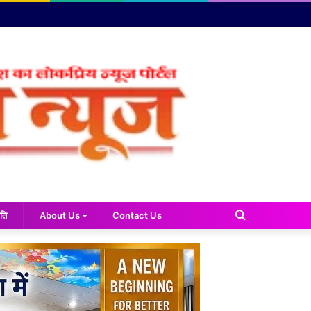
Search
ति
About Us
Contact Us
for