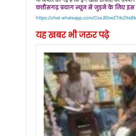
छत्तीसगढ़ प्रयाग न्यूज से जुड़ने के लिए इ
https://chat.whatsapp.com/CssJEbwZ7dcDtsBk
यह खबर भी जरुर पढ़े