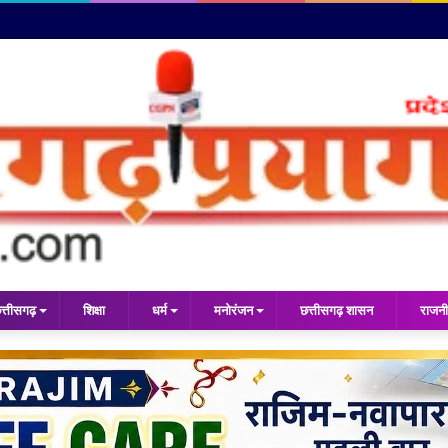
त्तीसगढ़
शिक्षा
धर्म
मनोरंजन
छत्तीसगढ़ शासन
राजनी