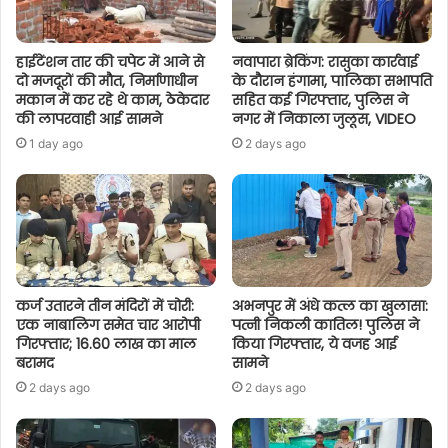
हाईटेंशन तार की चपेट में आने से
नवापारा ब्रेकिंग: रासुका कार्रवाई
दो मजदूरों की मौत, निर्माणाधीन
के दौरान हंगामा, पालिका सभापति
मकान में कर रहे थे काम, ठेकेदार
सहित कई गिरफ्तार, पुलिस ने
की लापरवाही आई सामने
नगर में निकाला जुलूस, VIDEO
1 day ago
2 days ago
कर्ज उतारने तीन मंदिरों में चोरी:
अभनपुर में अंधे कत्ल का खुलासा:
एक नाबालिग समेत चार आरोपी
पत्नी निकली कातिल! पुलिस ने
गिरफ्तार; 16.60 लाख का माल
किया गिरफ्तार, ये वजह आई
बरामद
सामने
2 days ago
2 days ago