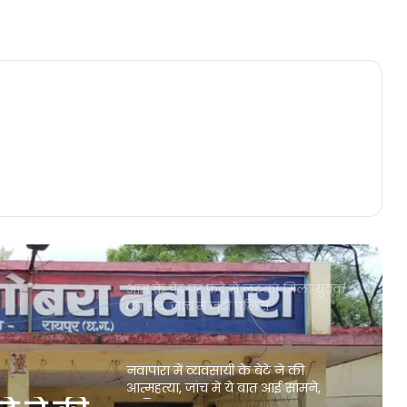
रायपुर पुलिस विभाग में बड़ा प्रशासनिक
फेरबदल, निरीक्षक, SI-ASI स्तर के
अधिकारियों का तबादला
दक्षिणा फाउंडेशन की परीक्षा में गरियाबंद
जिले के दो विद्यार्थियों का हुआ चयन,
कलेक्टर ने किया सम्मानित
नवापारा मे कल निकलेगी गणेश विसर्जन
झांकी, इस कला मंच की होगी शानदार
प्रस्तुति
आम के पेड़ पर फंदे से लटका मिला युवक
का शव, जांच में जुटी पुलिस
नवापारा में व्यवसायी के बेटे ने की
आत्महत्या, जांच में ये बात आई सामने,
जानिए पूरा मामला