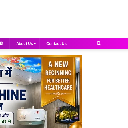
Search
ति
About Us
Contact Us
for