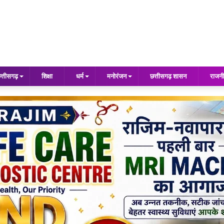
त्तीसगढ़
शिक्षा
धर्म
मनोरंजन
छत्तीसगढ़ शासन
राजनी