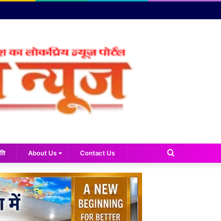
Search
ति
About Us
Contact Us
for