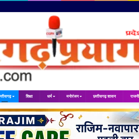
त्तीसगढ़
शिक्षा
धर्म
मनोरंजन
छत्तीसगढ़ शासन
राजनी