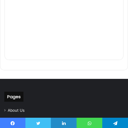
Pages
About Us
Contact Us
Home