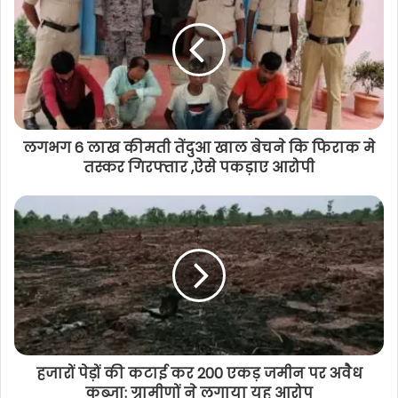
लगभग 6 लाख कीमती तेंदुआ खाल बेचने कि फिराक मे
तस्कर गिरफ्तार ,ऐसे पकड़ाए आरोपी
हजारों पेड़ों की कटाई कर 200 एकड़ जमीन पर अवैध
कब्जा: ग्रामीणों ने लगाया यह आरोप