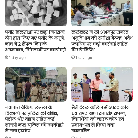
पनीर विक्रताओं पर कड़ी निगरानी:
कलेक्टर ने ली अभनपुर राजस्व
टीम द्वारा लिए गए पनीर के नमूने,
अनुविभाग की समीक्षा बैठक: अवैध
जांच में 2 सैंपल निकले
प्लाटिंग पर कड़ी कार्रवाई सहित
अवमानक, विक्रेताओं पर कार्यवाही
दिए ये निर्देश
1 day ago
1 day ago
नवापारा ब्रेकिंग: लल्ला के
मैत्री डेंटल कॉलेज में व्हाइट कोट
ठिकानों पर पुलिस की दबिश,
एवं शपथ ग्रहण समारोह संपन्न,
पेट्रोल और वाहन सहित कई
विद्यार्थियों को व्हाइट कोट एवं
सामग्री जप्त, पुलिस की कार्यवाही
प्रमाण-पत्र से किया गया
से मचा हड़कंप
सम्मानित