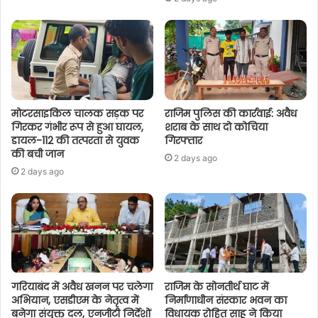
मोटरसाइकिल चालक सड़क पर
राजिम पुलिस की कार्रवाई: अवैध
गिरकर गंभीर रूप से हुआ घायल,
शराब के साथ दो कोचिया
डायल-112 की तत्परता से युवक
गिरफ्तार
की बची जान
2 days ago
2 days ago
गरियाबंद में अवैध खनन पर चलेगा
राजिम के सोनतीर्थ घाट में
अभियान, एसडीएम के नेतृत्व में
निर्माणाधीन संस्कार भवन का
बनेगा संयुक्त दल, एनजीटी निर्देशों
विधायक रोहित साहू ने किया