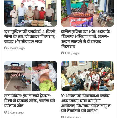
छुरा पुलिस की कार्रवाई: 4 किलो
राजिम पुलिस का अवैध शराब के
गांजा के साथ दो तस्कर गिरफ्तार,
खिलाफ अभियान जारी, अलग-
बाइक और मोबाइल जब्त
अलग मामलों में दो तस्कर
गिरफ्तार
7 hours ago
1 day ago
छुरा ब्रेकिंग: ईंट से लदी ट्रैक्टर-
10 अगस्त को विधानसभा स्तरीय
ट्रॉली से टकराई मोपेड, ग्रामीण की
भव्य कांवड़ यात्रा का होगा
दर्दनाक मौत
आयोजन, विधायक रोहित साहू ने
की तैयारियों की समीक्षा
2 days ago
2 days ago